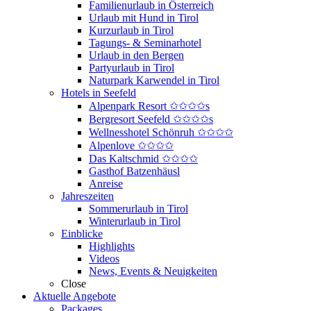
Familienurlaub in Österreich
Urlaub mit Hund in Tirol
Kurzurlaub in Tirol
Tagungs- & Seminarhotel
Urlaub in den Bergen
Partyurlaub in Tirol
Naturpark Karwendel in Tirol
Hotels in Seefeld
Alpenpark Resort ✩✩✩✩s
Bergresort Seefeld ✩✩✩✩s
Wellnesshotel Schönruh ✩✩✩✩
Alpenlove ✩✩✩✩
Das Kaltschmid ✩✩✩✩
Gasthof Batzenhäusl
Anreise
Jahreszeiten
Sommerurlaub in Tirol
Winterurlaub in Tirol
Einblicke
Highlights
Videos
News, Events & Neuigkeiten
Close
Aktuelle Angebote
Packages