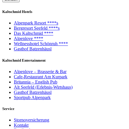
Kaltschmid Hotels
Alpenpark Resort ****s
Bergresort Seefeld ****s
Das Kaltschmid ****
Alpenlove ****
Wellnesshotel Schönruh ****
Gasthof Batzenhäusl
Kaltschmid Entertainment
Alpenlove – Brasserie & Bar
Cafe-Restaurant Am Kurpark
Britannia – English Pub
Alt Seefeld (Erlebnis-Wirtshaus)
Gasthof Batzenhäusl
Sportpub Alpenpark
Service
Stornoversicherung
Kontakt