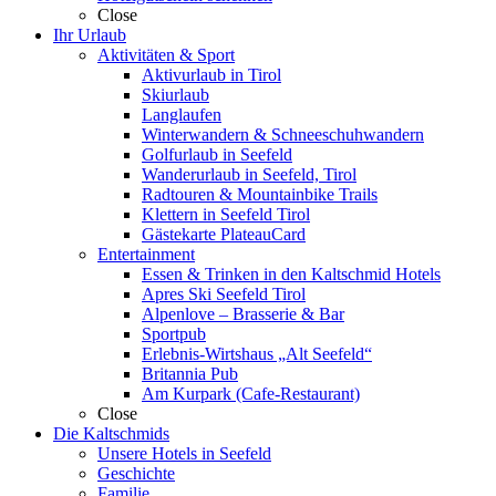
Close
Ihr Urlaub
Aktivitäten & Sport
Aktivurlaub in Tirol
Skiurlaub
Langlaufen
Winterwandern & Schneeschuhwandern
Golfurlaub in Seefeld
Wanderurlaub in Seefeld, Tirol
Radtouren & Mountainbike Trails
Klettern in Seefeld Tirol
Gästekarte PlateauCard
Entertainment
Essen & Trinken in den Kaltschmid Hotels
Apres Ski Seefeld Tirol
Alpenlove – Brasserie & Bar
Sportpub
Erlebnis-Wirtshaus „Alt Seefeld“
Britannia Pub
Am Kurpark (Cafe-Restaurant)
Close
Die Kaltschmids
Unsere Hotels in Seefeld
Geschichte
Familie