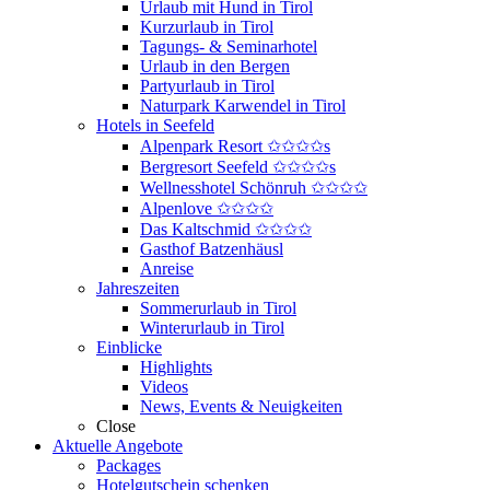
Urlaub mit Hund in Tirol
Kurzurlaub in Tirol
Tagungs- & Seminarhotel
Urlaub in den Bergen
Partyurlaub in Tirol
Naturpark Karwendel in Tirol
Hotels in Seefeld
Alpenpark Resort ✩✩✩✩s
Bergresort Seefeld ✩✩✩✩s
Wellnesshotel Schönruh ✩✩✩✩
Alpenlove ✩✩✩✩
Das Kaltschmid ✩✩✩✩
Gasthof Batzenhäusl
Anreise
Jahreszeiten
Sommerurlaub in Tirol
Winterurlaub in Tirol
Einblicke
Highlights
Videos
News, Events & Neuigkeiten
Close
Aktuelle Angebote
Packages
Hotelgutschein schenken