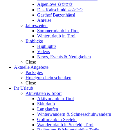
Alpenlove ✩✩✩✩
Das Kaltschmid ✩✩✩✩
Gasthof Batzenhäusl
Anreise
Jahreszeiten
Sommerurlaub in Tirol
Winterurlaub in Tirol
Einblicke
Highlights
Videos
News, Events & Neuigkeiten
Close
Aktuelle Angebote
Packages
Hotelgutschein schenken
Close
Ihr Urlaub
Aktivitäten & Sport
Aktivurlaub in Tirol
Skiurlaub
Langlaufen
Winterwandern & Schneeschuhwandern
Golfurlaub in Seefeld
Wanderurlaub in Seefeld, Tirol
Radtouren & Mountainbike Trails