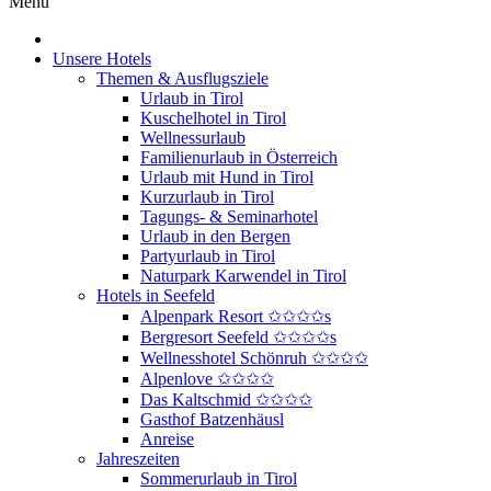
Menu
Unsere Hotels
Themen & Ausflugsziele
Urlaub in Tirol
Kuschelhotel in Tirol
Wellnessurlaub
Familienurlaub in Österreich
Urlaub mit Hund in Tirol
Kurzurlaub in Tirol
Tagungs- & Seminarhotel
Urlaub in den Bergen
Partyurlaub in Tirol
Naturpark Karwendel in Tirol
Hotels in Seefeld
Alpenpark Resort ✩✩✩✩s
Bergresort Seefeld ✩✩✩✩s
Wellnesshotel Schönruh ✩✩✩✩
Alpenlove ✩✩✩✩
Das Kaltschmid ✩✩✩✩
Gasthof Batzenhäusl
Anreise
Jahreszeiten
Sommerurlaub in Tirol