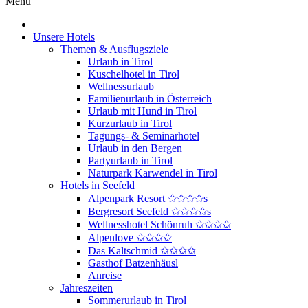
Menu
Unsere Hotels
Themen & Ausflugsziele
Urlaub in Tirol
Kuschelhotel in Tirol
Wellnessurlaub
Familienurlaub in Österreich
Urlaub mit Hund in Tirol
Kurzurlaub in Tirol
Tagungs- & Seminarhotel
Urlaub in den Bergen
Partyurlaub in Tirol
Naturpark Karwendel in Tirol
Hotels in Seefeld
Alpenpark Resort ✩✩✩✩s
Bergresort Seefeld ✩✩✩✩s
Wellnesshotel Schönruh ✩✩✩✩
Alpenlove ✩✩✩✩
Das Kaltschmid ✩✩✩✩
Gasthof Batzenhäusl
Anreise
Jahreszeiten
Sommerurlaub in Tirol