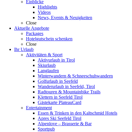
Einblicke
Highlights
Videos
News, Events & Neuigkeiten
Close
Aktuelle Angebote
Packages
Hotelgutschein schenken
Close
Ihr Urlaub
Aktivitäten & Sport
Aktivurlaub in Tirol
Skiurlaub
Langlaufen
Winterwandern & Schneeschuhwandern
Golfurlaub in Seefeld
Wanderurlaub in Seefeld, Tirol
Radtouren & Mountainbike Trails
Klettern in Seefeld Tirol
Gästekarte PlateauCard
Entertainment
Essen & Trinken in den Kaltschmid Hotels
Apres Ski Seefeld Tirol
Alpenlove – Brasserie & Bar
Sportpub