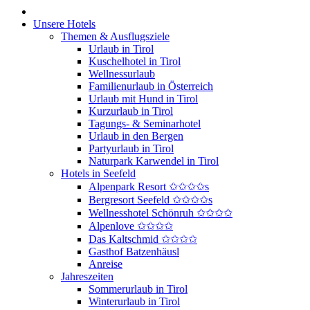
Unsere Hotels
Themen & Ausflugsziele
Urlaub in Tirol
Kuschelhotel in Tirol
Wellnessurlaub
Familienurlaub in Österreich
Urlaub mit Hund in Tirol
Kurzurlaub in Tirol
Tagungs- & Seminarhotel
Urlaub in den Bergen
Partyurlaub in Tirol
Naturpark Karwendel in Tirol
Hotels in Seefeld
Alpenpark Resort ✩✩✩✩s
Bergresort Seefeld ✩✩✩✩s
Wellnesshotel Schönruh ✩✩✩✩
Alpenlove ✩✩✩✩
Das Kaltschmid ✩✩✩✩
Gasthof Batzenhäusl
Anreise
Jahreszeiten
Sommerurlaub in Tirol
Winterurlaub in Tirol